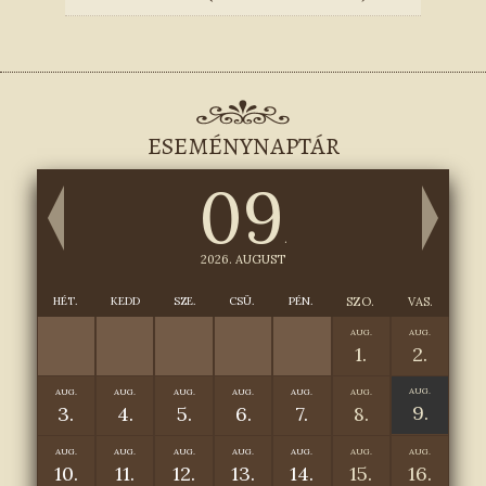
ESEMÉNYNAPTÁR
09
.
2026. AUGUST
HÉT.
KEDD
SZE.
CSÜ.
PÉN.
SZO.
VAS.
AUG.
AUG.
1.
2.
AUG.
AUG.
AUG.
AUG.
AUG.
AUG.
AUG.
9.
3.
4.
5.
6.
7.
8.
AUG.
AUG.
AUG.
AUG.
AUG.
AUG.
AUG.
10.
11.
12.
13.
14.
15.
16.