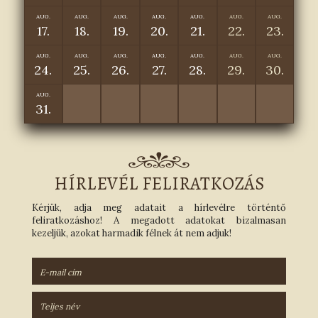
AUG.
AUG.
AUG.
AUG.
AUG.
AUG.
AUG.
17.
18.
19.
20.
21.
22.
23.
AUG.
AUG.
AUG.
AUG.
AUG.
AUG.
AUG.
24.
25.
26.
27.
28.
29.
30.
AUG.
31.
HÍRLEVÉL FELIRATKOZÁS
Kérjük, adja meg adatait a hírlevélre történtő
feliratkozáshoz! A megadott adatokat bizalmasan
kezeljük, azokat harmadik félnek át nem adjuk!