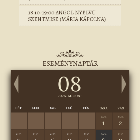
18:10-19:00 ANGOL NYELVŰ
SZENTMISE (MÁRIA KÁPOLNA)
ESEMÉNYNAPTÁR
08
.
2026. AUGUST
HÉT.
KEDD
SZE.
CSÜ.
PÉN.
SZO.
VAS.
AUG.
AUG.
1.
2.
AUG.
AUG.
AUG.
AUG.
AUG.
AUG.
AUG.