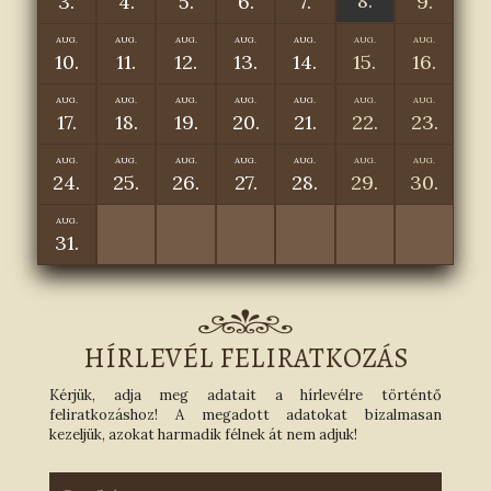
8.
3.
4.
5.
6.
7.
9.
AUG.
AUG.
AUG.
AUG.
AUG.
AUG.
AUG.
10.
11.
12.
13.
14.
15.
16.
AUG.
AUG.
AUG.
AUG.
AUG.
AUG.
AUG.
17.
18.
19.
20.
21.
22.
23.
AUG.
AUG.
AUG.
AUG.
AUG.
AUG.
AUG.
24.
25.
26.
27.
28.
29.
30.
AUG.
31.
HÍRLEVÉL FELIRATKOZÁS
Kérjük, adja meg adatait a hírlevélre történtő
feliratkozáshoz! A megadott adatokat bizalmasan
kezeljük, azokat harmadik félnek át nem adjuk!