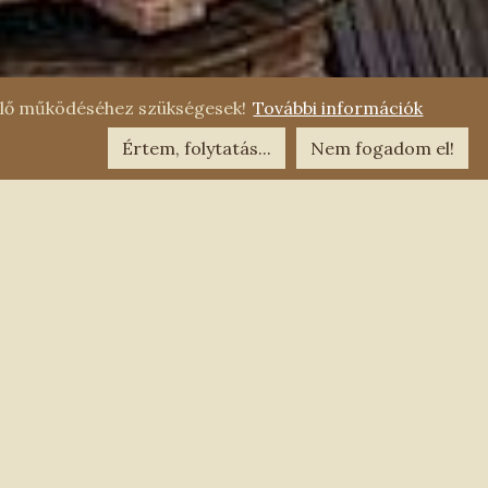
lelő működéséhez szükségesek!
További információk
HÍR
Értem, folytatás...
Nem fogadom el!
Eseménynaptár
06
.
2026. AUGUST
HÉT.
KEDD
SZE.
CSÜ.
PÉN.
SZO.
VAS.
AUG.
AUG.
1.
2.
AUG.
AUG.
AUG.
AUG.
AUG.
AUG.
AUG.
6.
3.
4.
5.
7.
8.
9.
AUG.
AUG.
AUG.
AUG.
AUG.
AUG.
AUG.