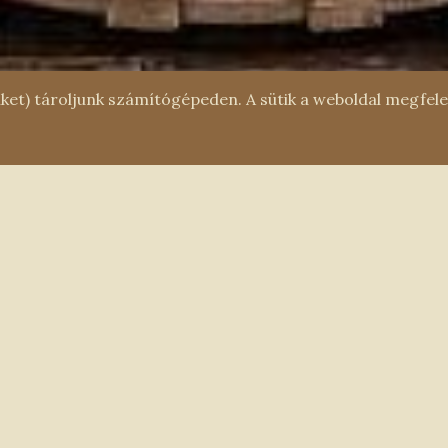
tiket) tároljunk számítógépeden. A sütik a weboldal megfe
ÖSSZES 
ogatói Információk-December 21.
oztatjuk kedves látogatóinkat, hogy 2024. december 21-
zombaton a Pénzügyőr Zenekar koncertjei miatt 12.30-
árásig a templomtér korlátozottan látogatható.
zilikába Is Megérkezik A Betlehemi
g.