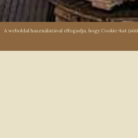
A weboldal használatával elfogadja, hogy Cookie-kat (sü
További Friss Hírek
Lát
Tájék
én, s
tól z
A Ba
Lán