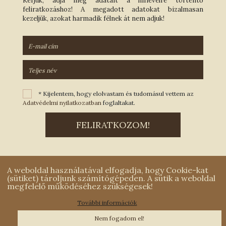
Kérjük, adja meg adatait a hírlevélre történtő
feliratkozáshoz! A megadott adatokat bizalmasan
kezeljük, azokat harmadik félnek át nem adjuk!
* Kijelentem, hogy elolvastam és tudomásul vettem az
Adatvédelmi nyilatkozatban
foglaltakat.
A weboldal használatával elfogadja, hogy Cookie-kat
(sütiket) tároljunk számítógépeden. A sütik a weboldal
megfelelő működéséhez szükségesek!
További információk
Kapcsolatfelvétel
|
Adatvédelmi nyilatkozat
|
Impresszum
Nem fogadom el!
MCOnet 2001-2026. - Minden jog fenntartva - Copyright -