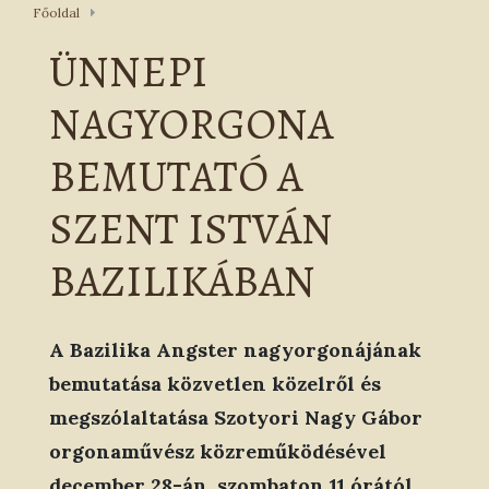
Főoldal
ÜNNEPI
NAGYORGONA
BEMUTATÓ A
SZENT ISTVÁN
BAZILIKÁBAN
A Bazilika Angster nagyorgonájának
bemutatása közvetlen közelről és
megszólaltatása Szotyori Nagy Gábor
orgonaművész közreműködésével
december 28-án, szombaton 11 órától.