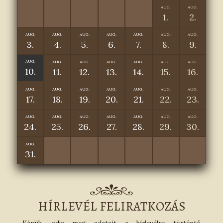
AUG.
AUG.
1.
2.
AUG.
AUG.
AUG.
AUG.
AUG.
AUG.
AUG.
3.
4.
5.
6.
7.
8.
9.
AUG.
AUG.
AUG.
AUG.
AUG.
AUG.
AUG.
10.
11.
12.
13.
14.
15.
16.
AUG.
AUG.
AUG.
AUG.
AUG.
AUG.
AUG.
17.
18.
19.
20.
21.
22.
23.
AUG.
AUG.
AUG.
AUG.
AUG.
AUG.
AUG.
24.
25.
26.
27.
28.
29.
30.
AUG.
31.
HÍRLEVÉL FELIRATKOZÁS