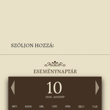
SZÓLJON HOZZÁ!
ESEMÉNYNAPTÁR
10
.
2026. AUGUST
HÉT.
KEDD
SZE.
CSÜ.
PÉN.
SZO.
VAS.