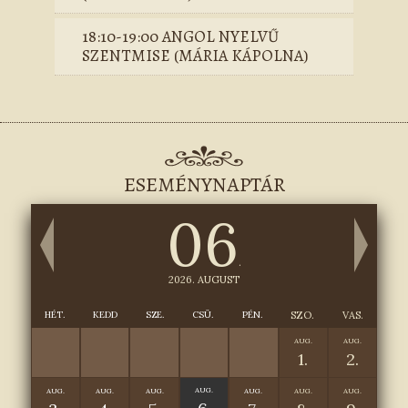
18:10-19:00 ANGOL NYELVŰ
SZENTMISE (MÁRIA KÁPOLNA)
ESEMÉNYNAPTÁR
06
.
2026. AUGUST
HÉT.
KEDD
SZE.
CSÜ.
PÉN.
SZO.
VAS.
AUG.
AUG.
1.
2.
AUG.
AUG.
AUG.
AUG.
AUG.
AUG.
AUG.