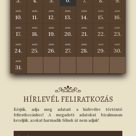
6.
3.
4.
5.
7.
8.
9.
AUG.
AUG.
AUG.
AUG.
AUG.
AUG.
AUG.
10.
11.
12.
13.
14.
15.
16.
AUG.
AUG.
AUG.
AUG.
AUG.
AUG.
AUG.
17.
18.
19.
20.
21.
22.
23.
AUG.
AUG.
AUG.
AUG.
AUG.
AUG.
AUG.
24.
25.
26.
27.
28.
29.
30.
AUG.
31.
HÍRLEVÉL FELIRATKOZÁS
Kérjük, adja meg adatait a hírlevélre történtő
feliratkozáshoz! A megadott adatokat bizalmasan
kezeljük, azokat harmadik félnek át nem adjuk!