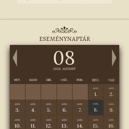
ESEMÉNYNAPTÁR
08
.
2026. AUGUST
HÉT.
KEDD
SZE.
CSÜ.
PÉN.
SZO.
VAS.
AUG.
AUG.
1.
2.
AUG.
AUG.
AUG.
AUG.
AUG.
AUG.
AUG.
8.
3.
4.
5.
6.
7.
9.
AUG.
AUG.
AUG.
AUG.
AUG.
AUG.
AUG.
10.
11.
12.
13.
14.
15.
16.