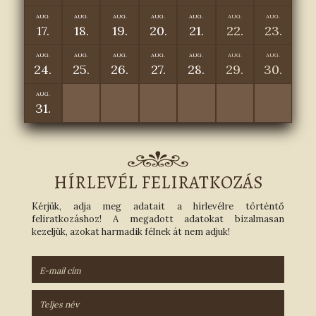
AUG.
AUG.
AUG.
AUG.
AUG.
AUG.
AUG.
17.
18.
19.
20.
21.
22.
23.
AUG.
AUG.
AUG.
AUG.
AUG.
AUG.
AUG.
24.
25.
26.
27.
28.
29.
30.
AUG.
31.
HÍRLEVÉL FELIRATKOZÁS
Kérjük, adja meg adatait a hírlevélre történtő
feliratkozáshoz! A megadott adatokat bizalmasan
kezeljük, azokat harmadik félnek át nem adjuk!