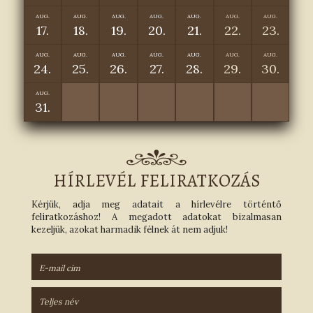
AUG.
AUG.
AUG.
AUG.
AUG.
AUG.
AUG.
17.
18.
19.
20.
21.
22.
23.
AUG.
AUG.
AUG.
AUG.
AUG.
AUG.
AUG.
24.
25.
26.
27.
28.
29.
30.
AUG.
31.
HÍRLEVÉL FELIRATKOZÁS
Kérjük, adja meg adatait a hírlevélre történtő
feliratkozáshoz! A megadott adatokat bizalmasan
kezeljük, azokat harmadik félnek át nem adjuk!