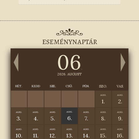
ESEMÉNYNAPTÁR
06
.
2026. AUGUST
HÉT.
KEDD
SZE.
CSÜ.
PÉN.
SZO.
VAS.
AUG.
AUG.
1.
2.
AUG.
AUG.
AUG.
AUG.
AUG.
AUG.
AUG.
6.
3.
4.
5.
7.
8.
9.
AUG.
AUG.
AUG.
AUG.
AUG.
AUG.
AUG.
10.
11.
12.
13.
14.
15.
16.