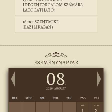
IDEGENFORGALOM SZÁMÁRA
LÁTOGATHATÓ!
18:00: SZENTMISE
(BAZILIKÁBAN)
ESEMÉNYNAPTÁR
08
.
2026. AUGUST
HÉT.
KEDD
SZE.
CSÜ.
PÉN.
SZO.
VAS.
AUG.
AUG.
1.
2.