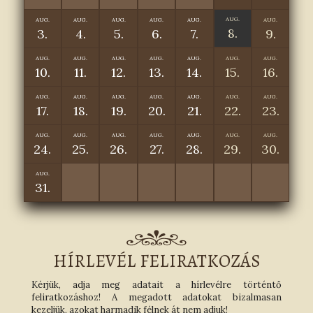
AUG.
AUG.
AUG.
AUG.
AUG.
AUG.
AUG.
8.
3.
4.
5.
6.
7.
9.
AUG.
AUG.
AUG.
AUG.
AUG.
AUG.
AUG.
10.
11.
12.
13.
14.
15.
16.
AUG.
AUG.
AUG.
AUG.
AUG.
AUG.
AUG.
17.
18.
19.
20.
21.
22.
23.
AUG.
AUG.
AUG.
AUG.
AUG.
AUG.
AUG.
24.
25.
26.
27.
28.
29.
30.
AUG.
31.
HÍRLEVÉL FELIRATKOZÁS
Kérjük, adja meg adatait a hírlevélre történtő
feliratkozáshoz! A megadott adatokat bizalmasan
kezeljük, azokat harmadik félnek át nem adjuk!