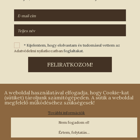
* Kijelentem, hogy elolvastam és tudomásul vettem az
Adatvédelmi nyilatkozatban
foglaltakat.
A weboldal használatával elfogadja, hogy Cookie-kat
(sütiket) tároljunk számítógépeden. A sütik a weboldal
megfelelő működéséhez szükségesek!
További információk
Kapcsolatfelvétel
|
Adatvédelmi nyilatkozat
|
Impresszum
Nem fogadom el!
MCOnet 2001-2026. - Minden jog fenntartva - Copyright -
www.mconet.hu
Értem, folytatás...