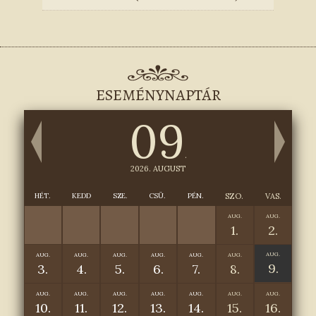
ESEMÉNYNAPTÁR
09
.
2026. AUGUST
HÉT.
KEDD
SZE.
CSÜ.
PÉN.
SZO.
VAS.
AUG.
AUG.
1.
2.
AUG.
AUG.
AUG.
AUG.
AUG.
AUG.
AUG.
9.
3.
4.
5.
6.
7.
8.
AUG.
AUG.
AUG.
AUG.
AUG.
AUG.
AUG.
10.
11.
12.
13.
14.
15.
16.