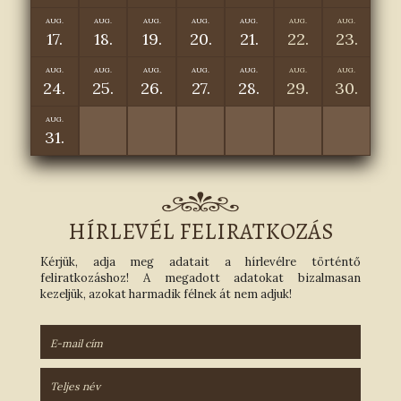
AUG.
AUG.
AUG.
AUG.
AUG.
AUG.
AUG.
17.
18.
19.
20.
21.
22.
23.
AUG.
AUG.
AUG.
AUG.
AUG.
AUG.
AUG.
24.
25.
26.
27.
28.
29.
30.
AUG.
31.
HÍRLEVÉL FELIRATKOZÁS
Kérjük, adja meg adatait a hírlevélre történtő
feliratkozáshoz! A megadott adatokat bizalmasan
kezeljük, azokat harmadik félnek át nem adjuk!