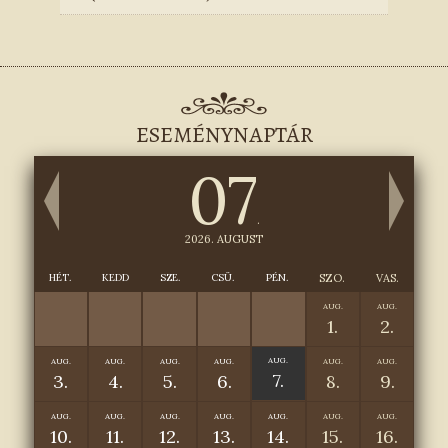
ESEMÉNYNAPTÁR
07
.
2026. AUGUST
HÉT.
KEDD
SZE.
CSÜ.
PÉN.
SZO.
VAS.
AUG.
AUG.
1.
2.
AUG.
AUG.
AUG.
AUG.
AUG.
AUG.
AUG.
7.
3.
4.
5.
6.
8.
9.
AUG.
AUG.
AUG.
AUG.
AUG.
AUG.
AUG.
10.
11.
12.
13.
14.
15.
16.