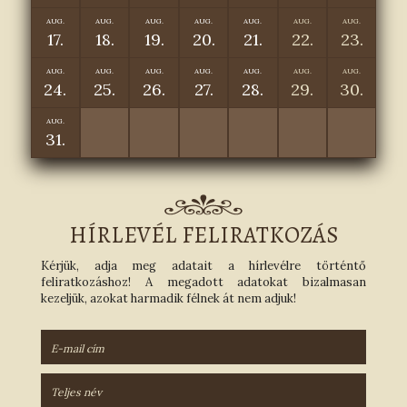
AUG.
AUG.
AUG.
AUG.
AUG.
AUG.
AUG.
17.
18.
19.
20.
21.
22.
23.
AUG.
AUG.
AUG.
AUG.
AUG.
AUG.
AUG.
24.
25.
26.
27.
28.
29.
30.
AUG.
31.
HÍRLEVÉL FELIRATKOZÁS
Kérjük, adja meg adatait a hírlevélre történtő
feliratkozáshoz! A megadott adatokat bizalmasan
kezeljük, azokat harmadik félnek át nem adjuk!