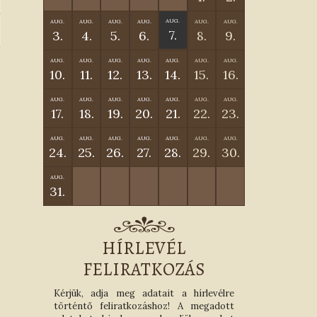
AUG.
AUG.
AUG.
AUG.
AUG.
AUG.
AUG.
7.
3.
4.
5.
6.
8.
9.
AUG.
AUG.
AUG.
AUG.
AUG.
AUG.
AUG.
10.
11.
12.
13.
14.
15.
16.
AUG.
AUG.
AUG.
AUG.
AUG.
AUG.
AUG.
17.
18.
19.
20.
21.
22.
23.
AUG.
AUG.
AUG.
AUG.
AUG.
AUG.
AUG.
24.
25.
26.
27.
28.
29.
30.
AUG.
31.
HÍRLEVÉL
FELIRATKOZÁS
Kérjük, adja meg adatait a hírlevélre
történtő feliratkozáshoz! A megadott