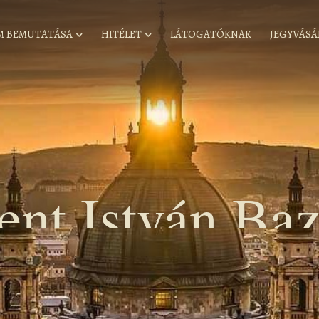
M BEMUTATÁSA
HITÉLET
LÁTOGATÓKNAK
JEGYVÁSÁ
ent István Baz