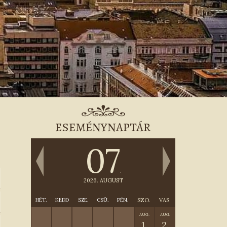
ESEMÉNYNAPTÁR
07
.
2026. AUGUST
HÉT.
KEDD
SZE.
CSÜ.
PÉN.
SZO.
VAS.
AUG.
AUG.
1.
2.