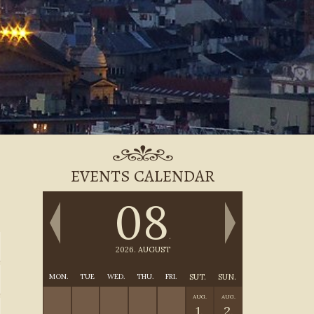
EVENTS CALENDAR
08
.
2026. AUGUST
MON.
TUE
WED.
THU.
FRI.
SUT.
SUN.
AUG.
AUG.
1.
2.