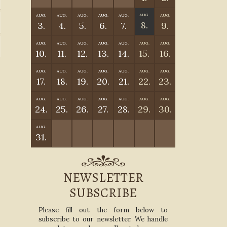
AUG.
AUG.
AUG.
AUG.
AUG.
AUG.
AUG.
8.
3.
4.
5.
6.
7.
9.
AUG.
AUG.
AUG.
AUG.
AUG.
AUG.
AUG.
10.
11.
12.
13.
14.
15.
16.
AUG.
AUG.
AUG.
AUG.
AUG.
AUG.
AUG.
17.
18.
19.
20.
21.
22.
23.
AUG.
AUG.
AUG.
AUG.
AUG.
AUG.
AUG.
24.
25.
26.
27.
28.
29.
30.
AUG.
31.
NEWSLETTER
SUBSCRIBE
Please fill out the form below to
subscribe to our newsletter. We handle