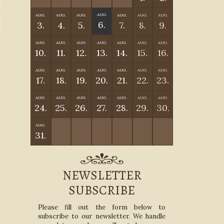
AUG.
AUG.
AUG.
AUG.
AUG.
AUG.
AUG.
6.
3.
4.
5.
7.
8.
9.
AUG.
AUG.
AUG.
AUG.
AUG.
AUG.
AUG.
10.
11.
12.
13.
14.
15.
16.
AUG.
AUG.
AUG.
AUG.
AUG.
AUG.
AUG.
17.
18.
19.
20.
21.
22.
23.
AUG.
AUG.
AUG.
AUG.
AUG.
AUG.
AUG.
24.
25.
26.
27.
28.
29.
30.
AUG.
31.
NEWSLETTER
SUBSCRIBE
Please fill out the form below to
subscribe to our newsletter. We handle