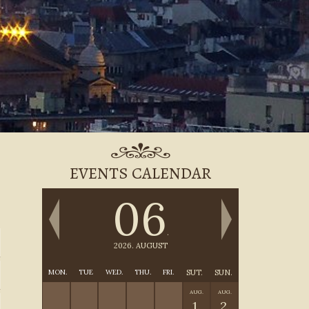
EVENTS CALENDAR
06
.
2026. AUGUST
MON.
TUE
WED.
THU.
FRI.
SUT.
SUN.
AUG.
AUG.
1.
2.