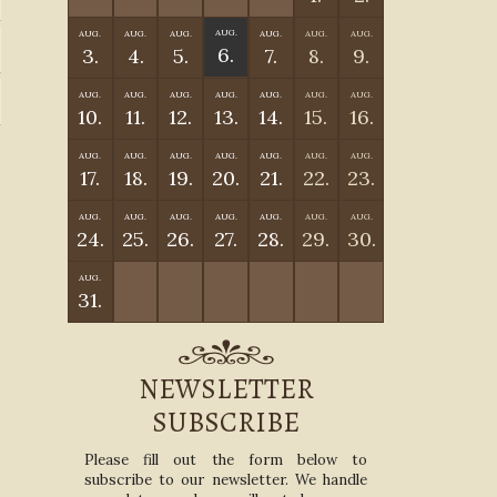
AUG.
AUG.
AUG.
AUG.
AUG.
AUG.
AUG.
6.
3.
4.
5.
7.
8.
9.
AUG.
AUG.
AUG.
AUG.
AUG.
AUG.
AUG.
10.
11.
12.
13.
14.
15.
16.
AUG.
AUG.
AUG.
AUG.
AUG.
AUG.
AUG.
17.
18.
19.
20.
21.
22.
23.
AUG.
AUG.
AUG.
AUG.
AUG.
AUG.
AUG.
24.
25.
26.
27.
28.
29.
30.
AUG.
31.
NEWSLETTER
SUBSCRIBE
Please fill out the form below to
subscribe to our newsletter. We handle