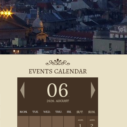
EVENTS CALENDAR
06
.
2026. AUGUST
MON.
TUE
WED.
THU.
FRI.
SUT.
SUN.
AUG.
AUG.
1.
2.