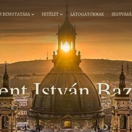
M BEMUTATÁSA
HITÉLET
LÁTOGATÓKNAK
JEGYVÁSÁ
ent István Baz