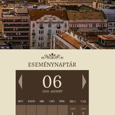
ESEMÉNYNAPTÁR
06
.
2026. AUGUST
HÉT.
KEDD
SZE.
CSÜ.
PÉN.
SZO.
VAS.
AUG.
AUG.
1.
2.