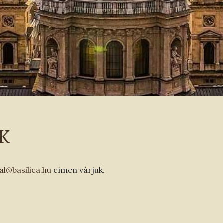
K
al@basilica.hu
címen várjuk.