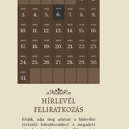
AUG.
AUG.
AUG.
AUG.
AUG.
AUG.
AUG.
6.
3.
4.
5.
7.
8.
9.
AUG.
AUG.
AUG.
AUG.
AUG.
AUG.
AUG.
10.
11.
12.
13.
14.
15.
16.
AUG.
AUG.
AUG.
AUG.
AUG.
AUG.
AUG.
17.
18.
19.
20.
21.
22.
23.
AUG.
AUG.
AUG.
AUG.
AUG.
AUG.
AUG.
24.
25.
26.
27.
28.
29.
30.
AUG.
31.
HÍRLEVÉL
FELIRATKOZÁS
Kérjük, adja meg adatait a hírlevélre
történtő feliratkozáshoz! A megadott