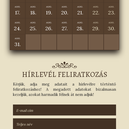
AUG.
AUG.
AUG.
AUG.
AUG.
AUG.
AUG.
17.
18.
19.
20.
21.
22.
23.
AUG.
AUG.
AUG.
AUG.
AUG.
AUG.
AUG.
24.
25.
26.
27.
28.
29.
30.
AUG.
31.
HÍRLEVÉL FELIRATKOZÁS
Kérjük, adja meg adatait a hírlevélre történtő
feliratkozáshoz! A megadott adatokat bizalmasan
kezeljük, azokat harmadik félnek át nem adjuk!