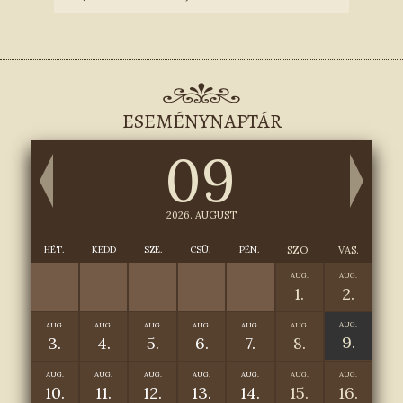
ESEMÉNYNAPTÁR
09
.
2026. AUGUST
HÉT.
KEDD
SZE.
CSÜ.
PÉN.
SZO.
VAS.
AUG.
AUG.
1.
2.
AUG.
AUG.
AUG.
AUG.
AUG.
AUG.
AUG.
9.
3.
4.
5.
6.
7.
8.
AUG.
AUG.
AUG.
AUG.
AUG.
AUG.
AUG.
10.
11.
12.
13.
14.
15.
16.