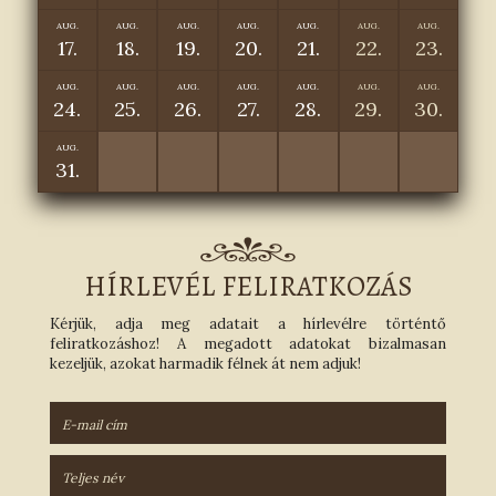
AUG.
AUG.
AUG.
AUG.
AUG.
AUG.
AUG.
17.
18.
19.
20.
21.
22.
23.
AUG.
AUG.
AUG.
AUG.
AUG.
AUG.
AUG.
24.
25.
26.
27.
28.
29.
30.
AUG.
31.
HÍRLEVÉL FELIRATKOZÁS
Kérjük, adja meg adatait a hírlevélre történtő
feliratkozáshoz! A megadott adatokat bizalmasan
kezeljük, azokat harmadik félnek át nem adjuk!