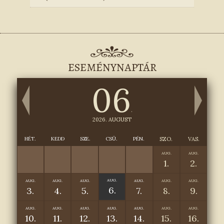
ESEMÉNYNAPTÁR
06
.
2026. AUGUST
HÉT.
KEDD
SZE.
CSÜ.
PÉN.
SZO.
VAS.
AUG.
AUG.
1.
2.
AUG.
AUG.
AUG.
AUG.
AUG.
AUG.
AUG.
6.
3.
4.
5.
7.
8.
9.
AUG.
AUG.
AUG.
AUG.
AUG.
AUG.
AUG.
10.
11.
12.
13.
14.
15.
16.