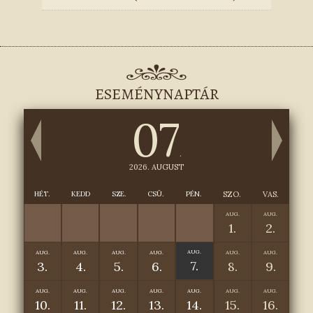
ESEMÉNYNAPTÁR
07
.
2026. AUGUST
HÉT.
KEDD
SZE.
CSÜ.
PÉN.
SZO.
VAS.
AUG.
AUG.
1.
2.
AUG.
AUG.
AUG.
AUG.
AUG.
AUG.
AUG.
7.
3.
4.
5.
6.
8.
9.
AUG.
AUG.
AUG.
AUG.
AUG.
AUG.
AUG.
10.
11.
12.
13.
14.
15.
16.