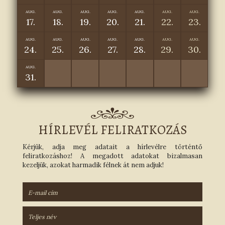
AUG.
AUG.
AUG.
AUG.
AUG.
AUG.
AUG.
17.
18.
19.
20.
21.
22.
23.
AUG.
AUG.
AUG.
AUG.
AUG.
AUG.
AUG.
24.
25.
26.
27.
28.
29.
30.
AUG.
31.
HÍRLEVÉL FELIRATKOZÁS
Kérjük, adja meg adatait a hírlevélre történtő
feliratkozáshoz! A megadott adatokat bizalmasan
kezeljük, azokat harmadik félnek át nem adjuk!