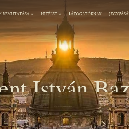
M BEMUTATÁSA
HITÉLET
LÁTOGATÓKNAK
JEGYVÁSÁ
ent István Baz