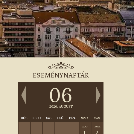
ESEMÉNYNAPTÁR
06
.
2026. AUGUST
HÉT.
KEDD
SZE.
CSÜ.
PÉN.
SZO.
VAS.
AUG.
AUG.
1.
2.