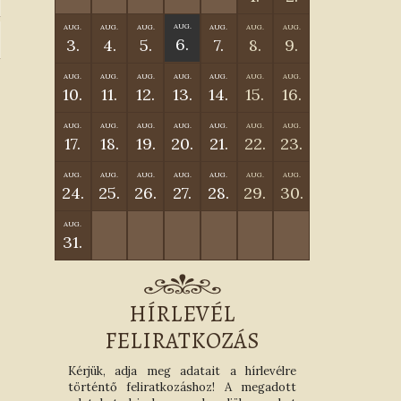
AUG.
AUG.
AUG.
AUG.
AUG.
AUG.
AUG.
6.
3.
4.
5.
7.
8.
9.
AUG.
AUG.
AUG.
AUG.
AUG.
AUG.
AUG.
10.
11.
12.
13.
14.
15.
16.
AUG.
AUG.
AUG.
AUG.
AUG.
AUG.
AUG.
17.
18.
19.
20.
21.
22.
23.
AUG.
AUG.
AUG.
AUG.
AUG.
AUG.
AUG.
24.
25.
26.
27.
28.
29.
30.
AUG.
31.
HÍRLEVÉL
FELIRATKOZÁS
Kérjük, adja meg adatait a hírlevélre
történtő feliratkozáshoz! A megadott